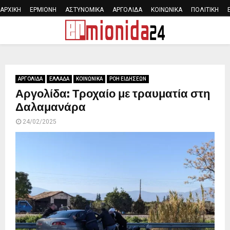
ΑΡΧΙΚΗ
ΕΡΜΙΟΝΗ
ΑΣΤΥΝΟΜΙΚΑ
ΑΡΓΟΛΙΔΑ
ΚΟΙΝΩΝΙΚΑ
ΠΟΛΙΤΙΚΗ
PRIMARY
MENU
ΑΡΓΟΛΙΔΑ
ΕΛΛΑΔΑ
ΚΟΙΝΩΝΙΚΑ
ΡΟΗ ΕΙΔΗΣΕΩΝ
Αργολίδα: Τροχαίο με τραυματία στη
Δαλαμανάρα
24/02/2025