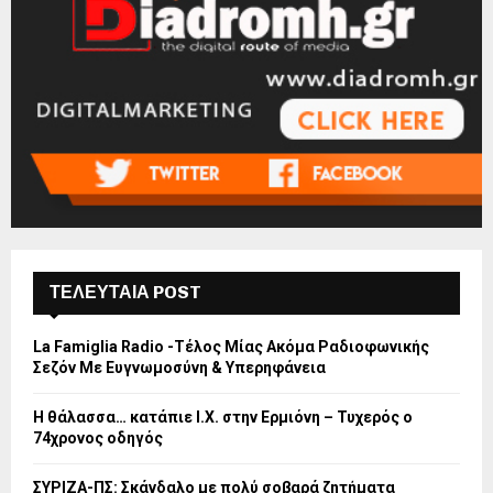
ΤΕΛΕΥΤΑΙΑ POST
La Famiglia Radio -Τέλος Μίας Ακόμα Ραδιοφωνικής
Σεζόν Με Ευγνωμοσύνη & Υπερηφάνεια
Η θάλασσα… κατάπιε Ι.Χ. στην Ερμιόνη – Τυχερός ο
74χρονος οδηγός
ΣΥΡΙΖΑ-ΠΣ: Σκάνδαλο με πολύ σοβαρά ζητήματα