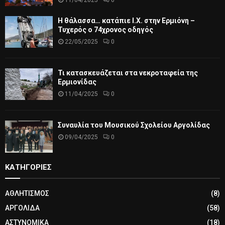
Η θάλασσα… κατάπιε Ι.Χ. στην Ερμιόνη –
Τυχερός ο 74χρονος οδηγός
22/05/2025
0
Τι κατασκευάζεται στα νεκροταφεία της
Ερμιονίδας
11/04/2025
0
Συναυλία του Μουσικού Σχολείου Αργολίδας
09/04/2025
0
ΚΑΤΗΓΟΡΙΕΣ
ΑΘΛΗΤΙΣΜΟΣ
(8)
ΑΡΓΟΛΙΔΑ
(58)
ΑΣΤΥΝΟΜΙΚΑ
(18)