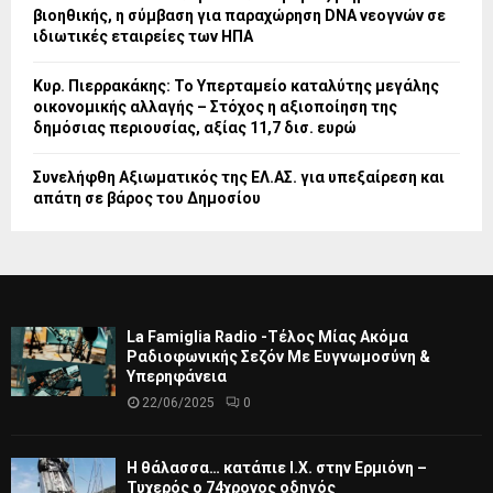
βιοηθικής, η σύμβαση για παραχώρηση DNA νεογνών σε
ιδιωτικές εταιρείες των ΗΠΑ
Κυρ. Πιερρακάκης: Το Υπερταμείο καταλύτης μεγάλης
οικονομικής αλλαγής – Στόχος η αξιοποίηση της
δημόσιας περιουσίας, αξίας 11,7 δισ. ευρώ
Συνελήφθη Αξιωματικός της ΕΛ.ΑΣ. για υπεξαίρεση και
απάτη σε βάρος του Δημοσίου
La Famiglia Radio -Τέλος Μίας Ακόμα
Ραδιοφωνικής Σεζόν Με Ευγνωμοσύνη &
Υπερηφάνεια
22/06/2025
0
Η θάλασσα… κατάπιε Ι.Χ. στην Ερμιόνη –
Τυχερός ο 74χρονος οδηγός