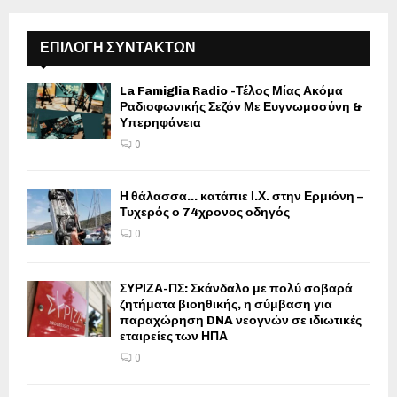
ΕΠΙΛΟΓΗ ΣΥΝΤΑΚΤΩΝ
La Famiglia Radio -Τέλος Μίας Ακόμα
Ραδιοφωνικής Σεζόν Με Ευγνωμοσύνη &
Υπερηφάνεια
0
Η θάλασσα… κατάπιε Ι.Χ. στην Ερμιόνη –
Τυχερός ο 74χρονος οδηγός
0
ΣΥΡΙΖΑ-ΠΣ: Σκάνδαλο με πολύ σοβαρά
ζητήματα βιοηθικής, η σύμβαση για
παραχώρηση DNA νεογνών σε ιδιωτικές
εταιρείες των ΗΠΑ
0