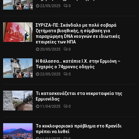
22/05/2025
0
ΣΥΡΙΖΑ-ΠΣ: Σκάνδαλο με πολύ σοβαρά
ζητήματα βιοηθικής, η σύμβαση για
παραχώρηση DNA νεογνών σε ιδιωτικές
εταιρείες των ΗΠΑ
20/05/2025
0
Η θάλασσα… κατάπιε Ι.Χ. στην Ερμιόνη –
Τυχερός ο 74χρονος οδηγός
22/05/2025
0
Τι κατασκευάζεται στα νεκροταφεία της
Ερμιονίδας
11/04/2025
0
Το κυκλοφοριακό πρόβλημα στο Κρανίδι
πρέπει να λυθεί
11/04/2025
0