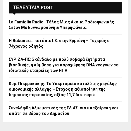
ΤΕΛΕΥΤΑΙΑ POST
La Famiglia Radio -Τέλος Μίας Ακόμα Ραδιοφωνικής
Σεζόν Με Ευγνωμοσύνη & Υπερηφάνεια
Η θάλασσα… κατάπιε Ι.Χ. στην Ερμιόνη – Τυχερός ο
74χρονος οδηγός
ΣΥΡΙΖΑ-ΠΣ: Σκάνδαλο με πολύ σοβαρά ζητήματα
βιοηθικής, η σύμβαση για παραχώρηση DNA νεογνών σε
ιδιωτικές εταιρείες των ΗΠΑ
Κυρ. Πιερρακάκης: Το Υπερταμείο καταλύτης μεγάλης
οικονομικής αλλαγής – Στόχος η αξιοποίηση της
δημόσιας περιουσίας, αξίας 11,7 δισ. ευρώ
Συνελήφθη Αξιωματικός της ΕΛ.ΑΣ. για υπεξαίρεση και
απάτη σε βάρος του Δημοσίου