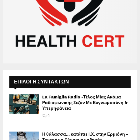
ΕΠΙΛΟΓΗ ΣΥΝΤΑΚΤΩΝ
La Famiglia Radio -Τέλος Μίας Ακόμα
Ραδιοφωνικής Σεζόν Με Ευγνωμοσύνη &
Υπερηφάνεια
0
Η θάλασσα… κατάπιε Ι.Χ. στην Ερμιόνη –
Τυχερός ο 74χρονος οδηγός