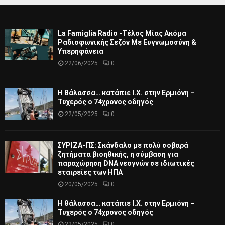
La Famiglia Radio -Τέλος Μίας Ακόμα
Ραδιοφωνικής Σεζόν Με Ευγνωμοσύνη &
Υπερηφάνεια
22/06/2025
0
Η θάλασσα… κατάπιε Ι.Χ. στην Ερμιόνη –
Τυχερός ο 74χρονος οδηγός
22/05/2025
0
ΣΥΡΙΖΑ-ΠΣ: Σκάνδαλο με πολύ σοβαρά
ζητήματα βιοηθικής, η σύμβαση για
παραχώρηση DNA νεογνών σε ιδιωτικές
εταιρείες των ΗΠΑ
20/05/2025
0
Η θάλασσα… κατάπιε Ι.Χ. στην Ερμιόνη –
Τυχερός ο 74χρονος οδηγός
22/05/2025
0