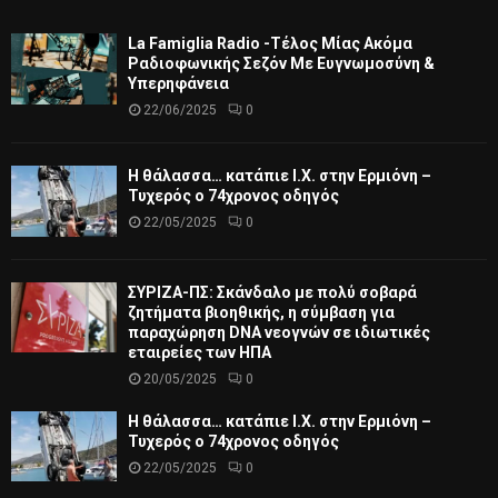
La Famiglia Radio -Τέλος Μίας Ακόμα
Ραδιοφωνικής Σεζόν Με Ευγνωμοσύνη &
Υπερηφάνεια
22/06/2025
0
Η θάλασσα… κατάπιε Ι.Χ. στην Ερμιόνη –
Τυχερός ο 74χρονος οδηγός
22/05/2025
0
ΣΥΡΙΖΑ-ΠΣ: Σκάνδαλο με πολύ σοβαρά
ζητήματα βιοηθικής, η σύμβαση για
παραχώρηση DNA νεογνών σε ιδιωτικές
εταιρείες των ΗΠΑ
20/05/2025
0
Η θάλασσα… κατάπιε Ι.Χ. στην Ερμιόνη –
Τυχερός ο 74χρονος οδηγός
22/05/2025
0