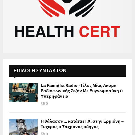
ΕΠΙΛΟΓΗ ΣΥΝΤΑΚΤΩΝ
La Famiglia Radio -Τέλος Μίας Ακόμα
Ραδιοφωνικής Σεζόν Με Ευγνωμοσύνη &
Υπερηφάνεια
0
Η θάλασσα… κατάπιε Ι.Χ. στην Ερμιόνη –
Τυχερός ο 74χρονος οδηγός
0