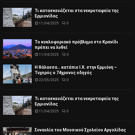
Τι κατασκευάζεται στα νεκροταφεία της
Ερμιονίδας
11/04/2025
0
Το κυκλοφοριακό πρόβλημα στο Κρανίδι
πρέπει να λυθεί
11/04/2025
0
Η θάλασσα… κατάπιε Ι.Χ. στην Ερμιόνη –
Τυχερός ο 74χρονος οδηγός
22/05/2025
0
Τι κατασκευάζεται στα νεκροταφεία της
Ερμιονίδας
11/04/2025
0
Συναυλία του Μουσικού Σχολείου Αργολίδας