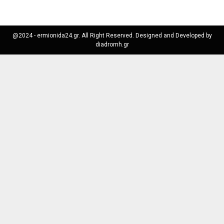
@2024 - ermionida24.gr. All Right Reserved. Designed and Developed by
diadromh.gr