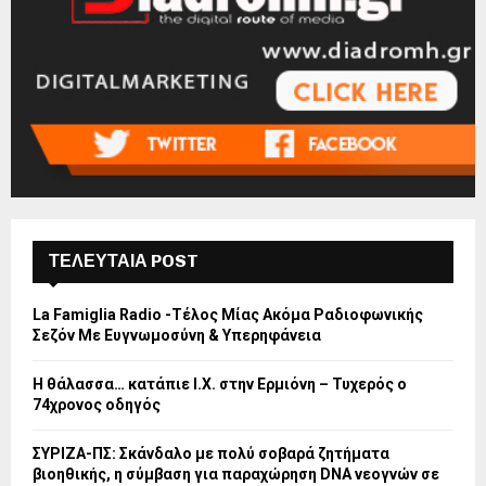
ΤΕΛΕΥΤΑΙΑ POST
La Famiglia Radio -Τέλος Μίας Ακόμα Ραδιοφωνικής
Σεζόν Με Ευγνωμοσύνη & Υπερηφάνεια
Η θάλασσα… κατάπιε Ι.Χ. στην Ερμιόνη – Τυχερός ο
74χρονος οδηγός
ΣΥΡΙΖΑ-ΠΣ: Σκάνδαλο με πολύ σοβαρά ζητήματα
βιοηθικής, η σύμβαση για παραχώρηση DNA νεογνών σε