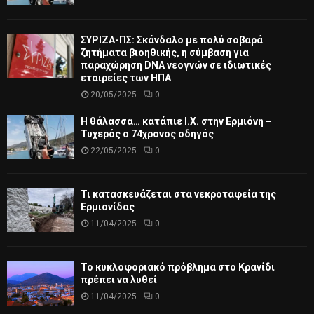
ΣΥΡΙΖΑ-ΠΣ: Σκάνδαλο με πολύ σοβαρά
ζητήματα βιοηθικής, η σύμβαση για
παραχώρηση DNA νεογνών σε ιδιωτικές
εταιρείες των ΗΠΑ
20/05/2025
0
Η θάλασσα… κατάπιε Ι.Χ. στην Ερμιόνη –
Τυχερός ο 74χρονος οδηγός
22/05/2025
0
Τι κατασκευάζεται στα νεκροταφεία της
Ερμιονίδας
11/04/2025
0
Το κυκλοφοριακό πρόβλημα στο Κρανίδι
πρέπει να λυθεί
11/04/2025
0