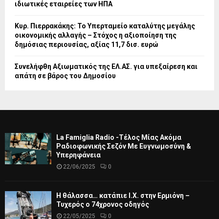
ιδιωτικές εταιρείες των ΗΠΑ
Κυρ. Πιερρακάκης: Το Υπερταμείο καταλύτης μεγάλης
οικονομικής αλλαγής – Στόχος η αξιοποίηση της
δημόσιας περιουσίας, αξίας 11,7 δισ. ευρώ
Συνελήφθη Αξιωματικός της ΕΛ.ΑΣ. για υπεξαίρεση και
απάτη σε βάρος του Δημοσίου
La Famiglia Radio -Τέλος Μίας Ακόμα
Ραδιοφωνικής Σεζόν Με Ευγνωμοσύνη &
Υπερηφάνεια
22/06/2025
0
Η θάλασσα… κατάπιε Ι.Χ. στην Ερμιόνη –
Τυχερός ο 74χρονος οδηγός
22/05/2025
0