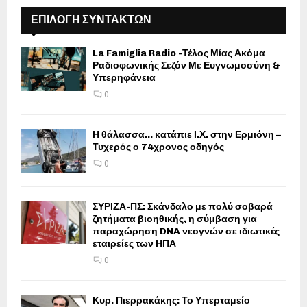
ΕΠΙΛΟΓΗ ΣΥΝΤΑΚΤΩΝ
La Famiglia Radio -Τέλος Μίας Ακόμα
Ραδιοφωνικής Σεζόν Με Ευγνωμοσύνη &
Υπερηφάνεια
0
Η θάλασσα… κατάπιε Ι.Χ. στην Ερμιόνη –
Τυχερός ο 74χρονος οδηγός
0
ΣΥΡΙΖΑ-ΠΣ: Σκάνδαλο με πολύ σοβαρά
ζητήματα βιοηθικής, η σύμβαση για
παραχώρηση DNA νεογνών σε ιδιωτικές
εταιρείες των ΗΠΑ
0
Κυρ. Πιερρακάκης: Το Υπερταμείο