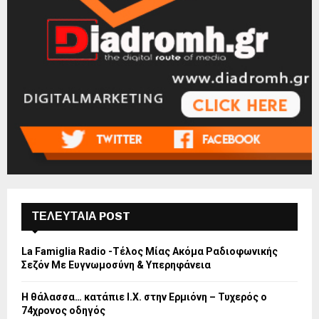
ΤΕΛΕΥΤΑΙΑ POST
La Famiglia Radio -Τέλος Μίας Ακόμα Ραδιοφωνικής
Σεζόν Με Ευγνωμοσύνη & Υπερηφάνεια
Η θάλασσα… κατάπιε Ι.Χ. στην Ερμιόνη – Τυχερός ο
74χρονος οδηγός