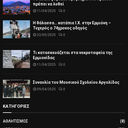
πρέπει να λυθεί
11/04/2025
0
Η θάλασσα… κατάπιε Ι.Χ. στην Ερμιόνη –
Τυχερός ο 74χρονος οδηγός
22/05/2025
0
Τι κατασκευάζεται στα νεκροταφεία της
Ερμιονίδας
11/04/2025
0
Συναυλία του Μουσικού Σχολείου Αργολίδας
09/04/2025
0
ΚΑΤΗΓΟΡΙΕΣ
ΑΘΛΗΤΙΣΜΟΣ
(8)