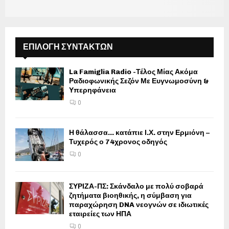
ΕΠΙΛΟΓΗ ΣΥΝΤΑΚΤΩΝ
La Famiglia Radio -Τέλος Μίας Ακόμα
Ραδιοφωνικής Σεζόν Με Ευγνωμοσύνη &
Υπερηφάνεια
0
Η θάλασσα… κατάπιε Ι.Χ. στην Ερμιόνη –
Τυχερός ο 74χρονος οδηγός
0
ΣΥΡΙΖΑ-ΠΣ: Σκάνδαλο με πολύ σοβαρά
ζητήματα βιοηθικής, η σύμβαση για
παραχώρηση DNA νεογνών σε ιδιωτικές
εταιρείες των ΗΠΑ
0