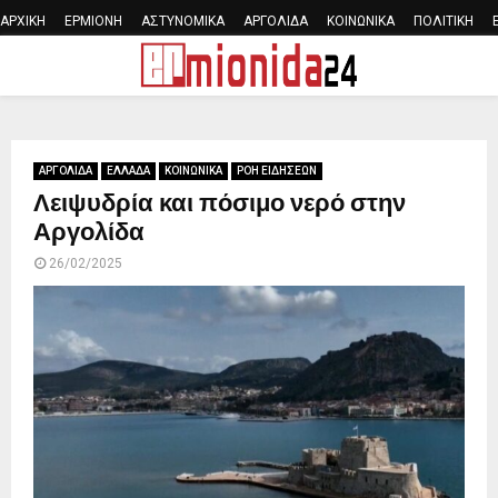
ΑΡΧΙΚΗ
ΕΡΜΙΟΝΗ
ΑΣΤΥΝΟΜΙΚΑ
ΑΡΓΟΛΙΔΑ
ΚΟΙΝΩΝΙΚΑ
ΠΟΛΙΤΙΚΗ
PRIMARY
MENU
ΑΡΓΟΛΙΔΑ
ΕΛΛΑΔΑ
ΚΟΙΝΩΝΙΚΑ
ΡΟΗ ΕΙΔΗΣΕΩΝ
Λειψυδρία και πόσιμο νερό στην
Αργολίδα
26/02/2025