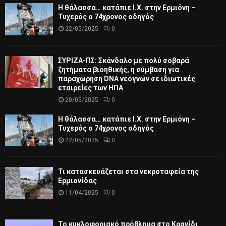
Η θάλασσα… κατάπιε Ι.Χ. στην Ερμιόνη –
Τυχερός ο 74χρονος οδηγός
22/05/2025
0
ΣΥΡΙΖΑ-ΠΣ: Σκάνδαλο με πολύ σοβαρά
ζητήματα βιοηθικής, η σύμβαση για
παραχώρηση DNA νεογνών σε ιδιωτικές
εταιρείες των ΗΠΑ
20/05/2025
0
Η θάλασσα… κατάπιε Ι.Χ. στην Ερμιόνη –
Τυχερός ο 74χρονος οδηγός
22/05/2025
0
Τι κατασκευάζεται στα νεκροταφεία της
Ερμιονίδας
11/04/2025
0
Το κυκλοφοριακό πρόβλημα στο Κρανίδι