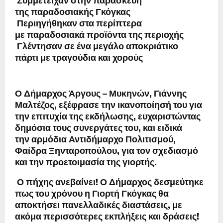
Συμμετείχαν
στην παρασκευή
της
παραδοσιακής Γκόγκας
Περιηγήθηκαν
στα περίπτερα
με
παραδοσιακά προϊόντα
της περιοχής
Γλέντησαν
σε ένα μεγάλο
αποκριάτικο
πάρτι
με
τραγούδια και χορούς
Ο
Δήμαρχος Άργους – Μυκηνών
,
Γιάννης
Μαλτέζος
, εξέφρασε την
ικανοποίησή
του για
την επιτυχία της εκδήλωσης, ευχαριστώντας
δημόσια τους
συνεργάτες
του, και ειδικά
την
αρμόδια Αντιδήμαρχο Πολιτισμού,
Φαίδρα Ξηνταροπούλου
, για τον σχεδιασμό
και την προετοιμασία της γιορτής.
Ο πήχης ανεβαίνει!
Ο Δήμαρχος δεσμεύτηκε
πως
του χρόνου η Γιορτή Γκόγκας θα
αποκτήσει πανελλαδικές διαστάσεις
, με
ακόμα περισσότερες εκπλήξεις και δράσεις!