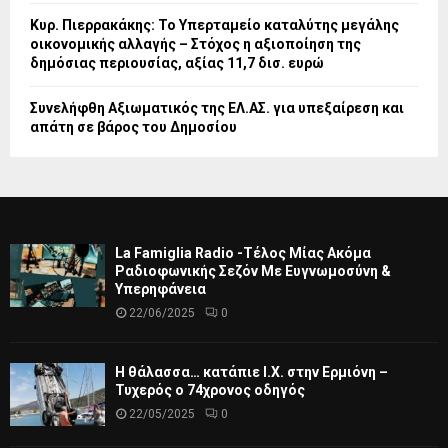
Κυρ. Πιερρακάκης: Το Υπερταμείο καταλύτης μεγάλης
οικονομικής αλλαγής – Στόχος η αξιοποίηση της
δημόσιας περιουσίας, αξίας 11,7 δισ. ευρώ
Συνελήφθη Αξιωματικός της ΕΛ.ΑΣ. για υπεξαίρεση και
απάτη σε βάρος του Δημοσίου
La Famiglia Radio -Τέλος Μίας Ακόμα
Ραδιοφωνικής Σεζόν Με Ευγνωμοσύνη &
Υπερηφάνεια
22/06/2025
0
Η θάλασσα… κατάπιε Ι.Χ. στην Ερμιόνη –
Τυχερός ο 74χρονος οδηγός
22/05/2025
0