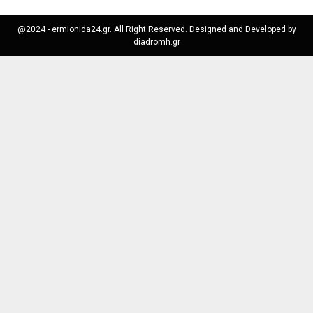
@2024 - ermionida24.gr. All Right Reserved. Designed and Developed by
diadromh.gr