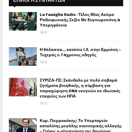
ΕΠΙΛΟΓΗ ΣΥΝΤΑΚΤΩΝ
La Famiglia Radio -Τέλος Μίας Ακόμα
Ραδιοφωνικής Σεζόν Με Ευγνωμοσύνη &
Υπερηφάνεια
0
Η θάλασσα… κατάπιε Ι.Χ. στην Ερμιόνη –
Τυχερός ο 74χρονος οδηγός
0
ΣΥΡΙΖΑ-ΠΣ: Σκάνδαλο με πολύ σοβαρά
ζητήματα βιοηθικής, η σύμβαση για
παραχώρηση DNA νεογνών σε ιδιωτικές
εταιρείες των ΗΠΑ
0
Κυρ. Πιερρακάκης: Το Υπερταμείο
καταλύτης μεγάλης οικονομικής αλλαγής
– Στόχος η αξιοποίηση της δημόσιας