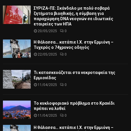
ΣΥΡΙΖΑ-ΠΣ: Σκάνδαλο με πολύ σοβαρά
ζητήματα βιοηθικής, η σύμβαση για
παραχώρηση DNA νεογνών σε ιδιωτικές
εταιρείες των ΗΠΑ
20/05/2025
0
Η θάλασσα… κατάπιε Ι.Χ. στην Ερμιόνη –
Τυχερός ο 74χρονος οδηγός
22/05/2025
0
Τι κατασκευάζεται στα νεκροταφεία της
Ερμιονίδας
11/04/2025
0
Το κυκλοφοριακό πρόβλημα στο Κρανίδι
πρέπει να λυθεί
11/04/2025
0
Η θάλασσα… κατάπιε Ι.Χ. στην Ερμιόνη –