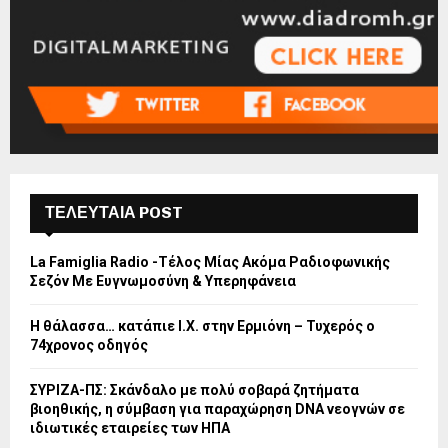
ΤΕΛΕΥΤΑΙΑ POST
La Famiglia Radio -Τέλος Μίας Ακόμα Ραδιοφωνικής
Σεζόν Με Ευγνωμοσύνη & Υπερηφάνεια
Η θάλασσα… κατάπιε Ι.Χ. στην Ερμιόνη – Τυχερός ο
74χρονος οδηγός
ΣΥΡΙΖΑ-ΠΣ: Σκάνδαλο με πολύ σοβαρά ζητήματα
βιοηθικής, η σύμβαση για παραχώρηση DNA νεογνών σε
ιδιωτικές εταιρείες των ΗΠΑ