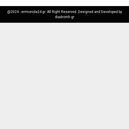
@2024 - ermionida24.gr. All Right Reserved. Designed and Developed by
diadromh.gr