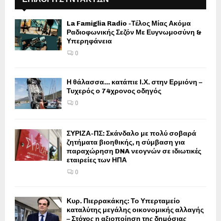
La Famiglia Radio -Τέλος Μίας Ακόμα
Ραδιοφωνικής Σεζόν Με Ευγνωμοσύνη &
Υπερηφάνεια
0
Η θάλασσα… κατάπιε Ι.Χ. στην Ερμιόνη –
Τυχερός ο 74χρονος οδηγός
0
ΣΥΡΙΖΑ-ΠΣ: Σκάνδαλο με πολύ σοβαρά
ζητήματα βιοηθικής, η σύμβαση για
παραχώρηση DNA νεογνών σε ιδιωτικές
εταιρείες των ΗΠΑ
0
Κυρ. Πιερρακάκης: Το Υπερταμείο
καταλύτης μεγάλης οικονομικής αλλαγής
– Στόχος η αξιοποίηση της δημόσιας