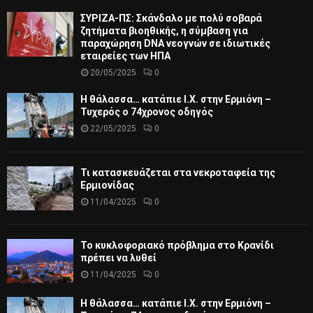
ΣΥΡΙΖΑ-ΠΣ: Σκάνδαλο με πολύ σοβαρά
ζητήματα βιοηθικής, η σύμβαση για
παραχώρηση DNA νεογνών σε ιδιωτικές
εταιρείες των ΗΠΑ
20/05/2025
0
Η θάλασσα… κατάπιε Ι.Χ. στην Ερμιόνη –
Τυχερός ο 74χρονος οδηγός
22/05/2025
0
Τι κατασκευάζεται στα νεκροταφεία της
Ερμιονίδας
11/04/2025
0
Το κυκλοφοριακό πρόβλημα στο Κρανίδι
πρέπει να λυθεί
11/04/2025
0
Η θάλασσα… κατάπιε Ι.Χ. στην Ερμιόνη –