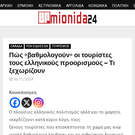
ΑΡΧΙΚΗ
ΕΡΜΙΟΝΗ
ΑΣΤΥΝΟΜΙΚΑ
ΑΡΓΟΛΙΔΑ
ΚΟΙΝΩΝΙΚΑ
ΠΟΛΙΤΙΚΗ
PRIMARY
MENU
ΕΛΛΑΔΑ
ΡΟΗ ΕΙΔΗΣΕΩΝ
ΤΟΥΡΙΣΜΟΣ
Πώς «βαθμολογούν» οι τουρίστες
τους ελληνικούς προορισμούς – Τι
ξεχωρίζουν
30/11/2024
Κοινοποίηση
Ο πλούσιος ελληνικός πολιτισμός αλλά και το φαγητό,
«κερδίζουν» κατά κύριο λόγο, τους
ξένους τουρίστες που επισκέπτονται τη χώρα μας ενώ
υψηλή βαθμολογία λαμβάνει και το ανθρώπινο δυναμικό