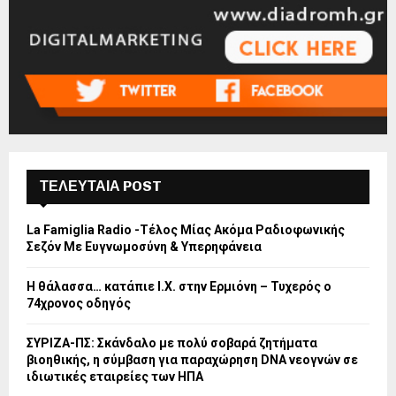
ΤΕΛΕΥΤΑΙΑ POST
La Famiglia Radio -Τέλος Μίας Ακόμα Ραδιοφωνικής
Σεζόν Με Ευγνωμοσύνη & Υπερηφάνεια
Η θάλασσα… κατάπιε Ι.Χ. στην Ερμιόνη – Τυχερός ο
74χρονος οδηγός
ΣΥΡΙΖΑ-ΠΣ: Σκάνδαλο με πολύ σοβαρά ζητήματα
βιοηθικής, η σύμβαση για παραχώρηση DNA νεογνών σε
ιδιωτικές εταιρείες των ΗΠΑ