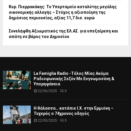
Κυρ. Πιερρακάκης: Το Υπερταμείο καταλύτης μεγάλης
οικονομικής αλλαγής – Στόχος η αξιοποίηση της
δημόσιας περιουσίας, αξίας 11,7 δισ. ευρώ
Συνελήφθη Αξιωματικός της ΕΛ.ΑΣ. για υπεξαίρεση και
απάτη σε βάρος του Δημοσίου
La Famiglia Radio -Τέλος Μίας Ακόμα
Ραδιοφωνικής Σεζόν Με Ευγνωμοσύνη &
Υπερηφάνεια
22/06/2025
0
Η θάλασσα… κατάπιε Ι.Χ. στην Ερμιόνη –
Τυχερός ο 74χρονος οδηγός
22/05/2025
0