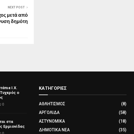
NEXT POST
ος μετά από
νυση δημότη
άπιε Ι.Χ.
ΚΑΤΗΓΟΡΙΕΣ
 Τυχερός ο
ός
ΑΘΛΗΤΙΣΜΟΣ
(8)
0
ΑΡΓΟΛΙΔΑ
(58)
ΑΣΤΥΝΟΜΙΚΑ
(18)
ται στα
ς Ερμιονίδας
ΔΗΜΟΤΙΚΑ ΝΕΑ
(35)
0