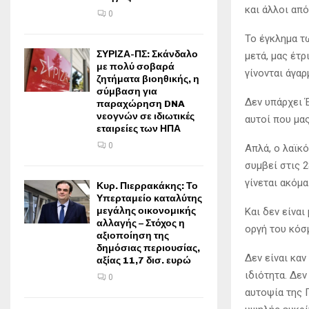
και άλλοι απ
0
Το έγκλημα τ
ΣΥΡΙΖΑ-ΠΣ: Σκάνδαλο
μετά, μας έτρ
με πολύ σοβαρά
γίνονται άγαρ
ζητήματα βιοηθικής, η
σύμβαση για
Δεν υπάρχει 
παραχώρηση DNA
νεογνών σε ιδιωτικές
αυτοί που μας
εταιρείες των ΗΠΑ
0
Απλά, ο λαϊκ
συμβεί στις 
γίνεται ακόμα
Κυρ. Πιερρακάκης: Το
Υπερταμείο καταλύτης
μεγάλης οικονομικής
Και δεν είνα
αλλαγής – Στόχος η
οργή του κόσ
αξιοποίηση της
δημόσιας περιουσίας,
Δεν είναι καν
αξίας 11,7 δισ. ευρώ
ιδιότητα. Δεν
0
αυτοψία της 