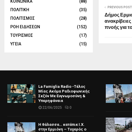
ΚΟΙΝΩΝΙΚΑ
(88)
PREVIOUS POST
ΠΟΛΙΤΙΚΗ
(35)
Δήμος Ερμιο
ΠΟΛΙΤΙΣΜΟΣ
(28)
ανακρίβειες
ΡΟΗ ΕΙΔΗΣΕΩΝ
(152)
πνοής για τ
ΤΟΥΡΙΣΜΟΣ
(17)
ΥΓΕΙΑ
(15)
La Famiglia Radio -Τέλος
Μίας Ακόμα Ραδιοφωνικής
Σεζόν Με Ευγνωμοσύνη &
Υπερηφάνεια
22/06/2025
0
Η θάλασσα… κατάπιε Ι.Χ.
στην Ερμιόνη – Τυχερός ο