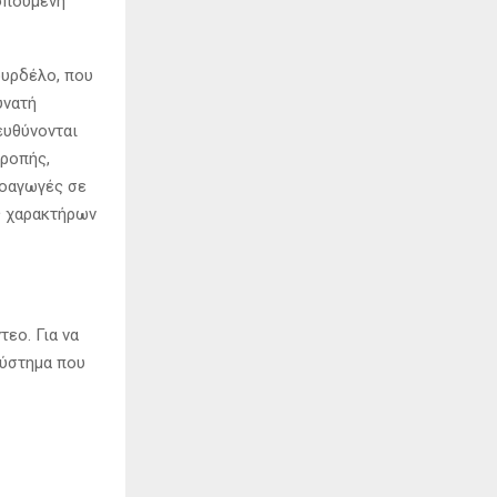
κοπούμενη
ουρδέλο, που
υνατή
ευθύνονται
τροπής,
ροαγωγές σε
ς χαρακτήρων
τεο. Για να
σύστημα που