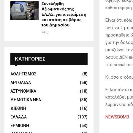
υψηλής ευκρί
Συνελήφθη
καθυστέρηση 
Αξιωματικός της
ΕΛ.ΑΣ. για υπεξαίρεση
και απάτη σε βάρος
Είναι ότι εδ
του Δημοσίου
αντί να ζητή
0
προσπάθεια ώ
για την δολο
μπαζώνει τον
όσους ΔΕΝ έκ
ΚΑΤΗΓΟΡΙΕΣ
στα social me
ΑΘΛΗΤΙΣΜΟΣ
(8)
Κι όσο ο κόσ
ΑΡΓΟΛΙΔΑ
(58)
Ε, λοιπόν στι
ΑΣΤΥΝΟΜΙΚΑ
(18)
καταλάβει μι
ΔΗΜΟΤΙΚΑ ΝΕΑ
(35)
λυμαίνεται εδ
ΔΙΕΘΝΗ
(16)
NEWSBOMB
ΕΛΛΑΔΑ
(107)
ΕΡΜΙΟΝΗ
(53)