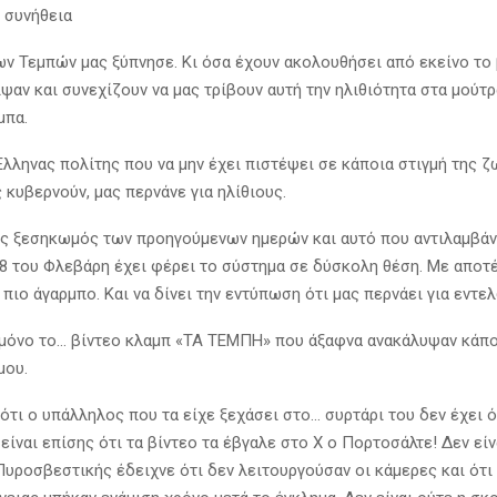
ό συνήθεια
ων Τεμπών μας ξύπνησε. Κι όσα έχουν ακολουθήσει από εκείνο το
ιψαν και συνεχίζουν να μας τρίβουν αυτή την ηλιθιότητα στα μούτρα
μπα.
Έλληνας πολίτης που να μην έχει πιστέψει σε κάποια στιγμή της ζ
 κυβερνούν, μας περνάνε για ηλίθιους.
ός ξεσηκωμός των προηγούμενων ημερών και αυτό που αντιλαμβάνο
28 του Φλεβάρη έχει φέρει το σύστημα σε δύσκολη θέση. Με αποτ
 πιο άγαρμπο. Και να δίνει την εντύπωση ότι μας περνάει για εντε
ι μόνο το… βίντεο κλαμπ «ΤΑ ΤΕΜΠΗ» που άξαφνα ανακάλυψαν κάπο
μου.
 ότι ο υπάλληλος που τα είχε ξεχάσει στο… συρτάρι του δεν έχει 
 είναι επίσης ότι τα βίντεο τα έβγαλε στο X o Πορτοσάλτε! Δεν είν
Πυροσβεστικής έδειχνε ότι δεν λειτουργούσαν οι κάμερες και ότι