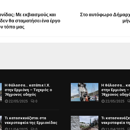
νίδας: Με εκβιασμούς και
Στο αυτόφωρο Δήμαρχ
 δεν θα σταματήσει ένα έργο
μή
ον τόπο μας
Η θάλασσα… κατάπιε Ι.Χ.
Η θάλασσα… κατ
στην Ερμιόνη – Τυχερός ο
στην Ερμιόνη –
74χρονος οδηγός
74χρονος οδηγ
22/05/2025
0
22/05/2025
Τι κατασκευάζεται στα
Τι κατασκευάζε
νεκροταφεία της Ερμιονίδας
νεκροταφεία τη
11/04/2025
0
11/04/2025