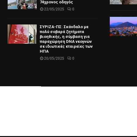
74χρονος οδηγός
22/05/2025
0
ΣΥΡΙΖΑ-ΠΣ: Σκάνδαλο με
πολύ σοβαρά ζητήματα
βιοηθικής, η σύμβαση για
παραχώρηση DNA νεογνών
σε ιδιωτικές εταιρείες των
ΗΠΑ
20/05/2025
0