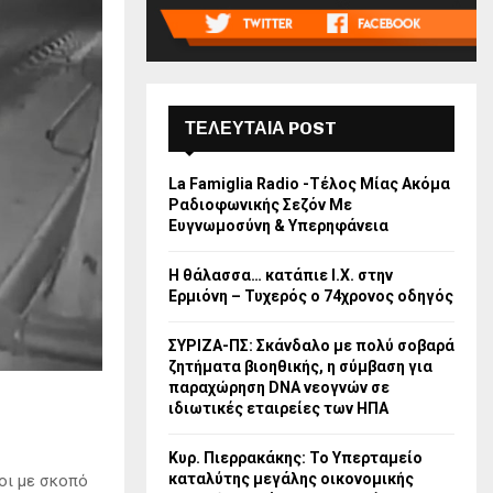
ΤΕΛΕΥΤΑΙΑ POST
La Famiglia Radio -Τέλος Μίας Ακόμα
Ραδιοφωνικής Σεζόν Με
Ευγνωμοσύνη & Υπερηφάνεια
Η θάλασσα… κατάπιε Ι.Χ. στην
Ερμιόνη – Τυχερός ο 74χρονος οδηγός
ΣΥΡΙΖΑ-ΠΣ: Σκάνδαλο με πολύ σοβαρά
ζητήματα βιοηθικής, η σύμβαση για
παραχώρηση DNA νεογνών σε
ιδιωτικές εταιρείες των ΗΠΑ
Κυρ. Πιερρακάκης: Το Υπερταμείο
καταλύτης μεγάλης οικονομικής
λοι με σκοπό