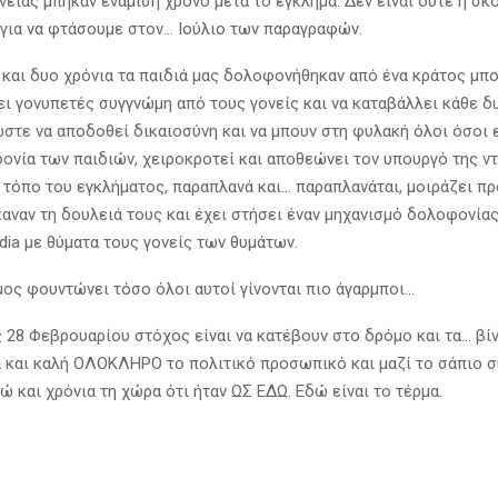
νειας μπήκαν ενάμιση χρόνο μετά το έγκλημα. Δεν είναι ούτε η σ
για να φτάσουμε στον… Ιούλιο των παραγραφών.
ώ και δυο χρόνια τα παιδιά μας δολοφονήθηκαν από ένα κράτος μπ
σει γονυπετές συγγνώμη από τους γονείς και να καταβάλλει κάθε δ
στε να αποδοθεί δικαιοσύνη και να μπουν στη φυλακή όλοι όσοι 
φονία των παιδιών, χειροκροτεί και αποθεώνει τον υπουργό της ν
 τόπο του εγκλήματος, παραπλανά και… παραπλανάται, μοιράζει π
αναν τη δουλειά τους και έχει στήσει έναν μηχανισμό δολοφονία
dia με θύματα τους γονείς των θυμάτων.
μος φουντώνει τόσο όλοι αυτοί γίνονται πιο άγαρμποι…
ς 28 Φεβρουαρίου στόχος είναι να κατέβουν στο δρόμο και τα… βίν
α και καλή ΟΛΟΚΛΗΡΟ το πολιτικό προσωπικό και μαζί το σάπιο 
ώ και χρόνια τη χώρα ότι ήταν ΩΣ ΕΔΩ. Εδώ είναι το τέρμα.