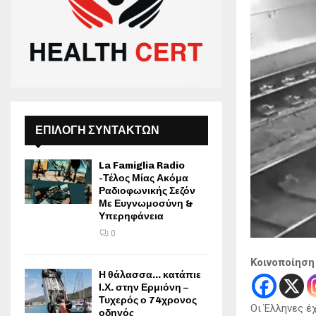
ΕΠΙΛΟΓΗ ΣΥΝΤΑΚΤΩΝ
La Famiglia Radio
-Τέλος Μίας Ακόμα
Ραδιοφωνικής Σεζόν
Με Ευγνωμοσύνη &
Υπερηφάνεια
0
Κοινοποίηση
Η θάλασσα… κατάπιε
Ι.Χ. στην Ερμιόνη –
Τυχερός ο 74χρονος
Οι Έλληνες έχ
οδηγός