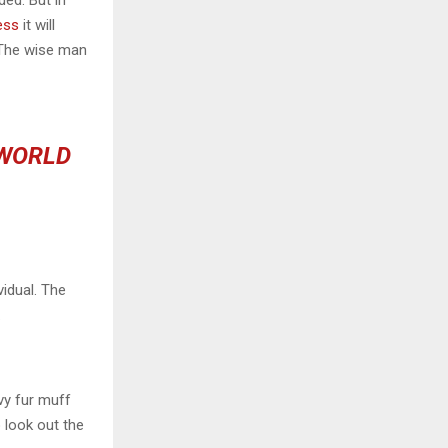
ded. But in
ess
it will
 The wise man
 WORLD
vidual. The
.
avy fur muff
 look out the