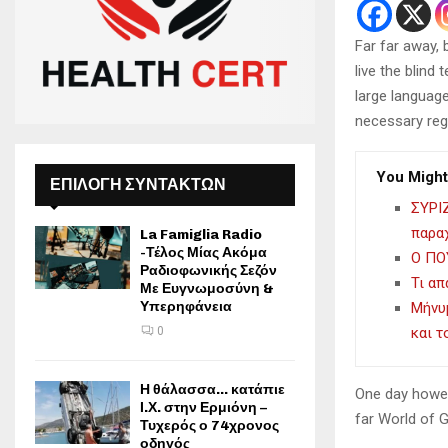
Far far away,
live the blind 
large language
necessary rege
You Might
ΕΠΙΛΟΓΗ ΣΥΝΤΑΚΤΩΝ
ΣΥΡΙΖ
παρα
La Famiglia Radio
-Τέλος Μίας Ακόμα
Ο ΠΟ
Ραδιοφωνικής Σεζόν
Τι απ
Με Ευγνωμοσύνη &
Υπερηφάνεια
Μήνυμ
και 
0
Η θάλασσα… κατάπιε
One day howev
Ι.Χ. στην Ερμιόνη –
far World of 
Τυχερός ο 74χρονος
οδηγός