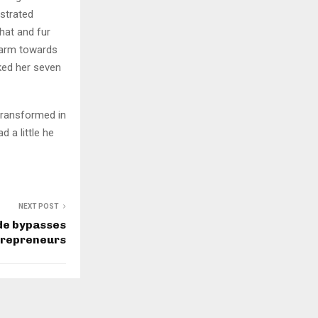
ustrated
 hat and fur
r arm towards
cked her seven
transformed in
d a little he
NEXT POST
de bypasses
repreneurs