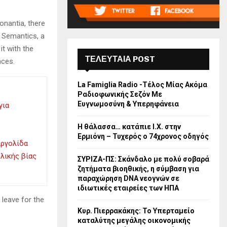
onantia, there
e Semantics, a
it with the
ΤΕΛΕΥΤΑΙΑ POST
nces.
La Famiglia Radio -Τέλος Μίας Ακόμα
Ραδιοφωνικής Σεζόν Με
Ευγνωμοσύνη & Υπερηφάνεια
για
Η θάλασσα… κατάπιε Ι.Χ. στην
Ερμιόνη – Τυχερός ο 74χρονος οδηγός
Αργολίδα
λικής βίας
ΣΥΡΙΖΑ-ΠΣ: Σκάνδαλο με πολύ σοβαρά
ζητήματα βιοηθικής, η σύμβαση για
παραχώρηση DNA νεογνών σε
ιδιωτικές εταιρείες των ΗΠΑ
 leave for the
Κυρ. Πιερρακάκης: Το Υπερταμείο
καταλύτης μεγάλης οικονομικής