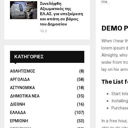
me.
Συνελήφθη
Αξιωματικός της
ΕΛ.ΑΣ. για υπεξαίρεση
και απάτη σε βάρος
του Δημοσίου
DEMO P
0
When I hear th
lorem ipsum do
Almighty, who
ΚΑΤΗΓΟΡΙΕΣ
woke from tro
lay on his arm
ΑΘΛΗΤΙΣΜΟΣ
(8)
ΑΡΓΟΛΙΔΑ
(58)
The List 
ΑΣΤΥΝΟΜΙΚΑ
(18)
Start In
ΔΗΜΟΤΙΚΑ ΝΕΑ
(35)
Installi
ΔΙΕΘΝΗ
(16)
Purchas
ΕΛΛΑΔΑ
(107)
In a free hou
ΕΡΜΙΟΝΗ
(53)