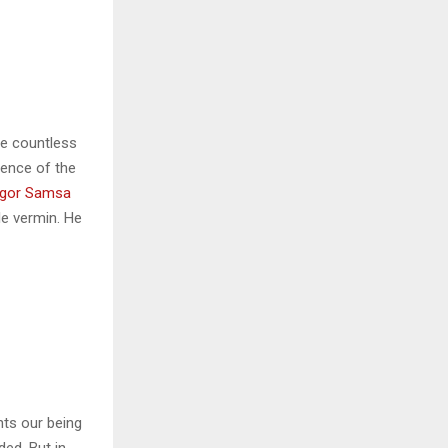
he countless
sence of the
gor Samsa
le vermin. He
nts our being