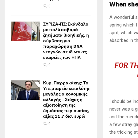
When she 
0
A wonderful s
ΣΥΡΙΖΑ-ΠΣ: Σκάνδαλο
spring which I
με πολύ σοβαρά
spot, which wa
ζητήματα βιοηθικής, η
absorbed in th
σύμβαση για
παραχώρηση DNA
νεογνών σε ιδιωτικές
εταιρείες των ΗΠΑ
FOR TH
0
Κυρ. Πιερρακάκης: Το
Υπερταμείο καταλύτης
μεγάλης οικονομικής
αλλαγής – Στόχος η
I should be in
αξιοποίηση της
never was a gr
δημόσιας περιουσίας,
αξίας 11,7 δισ. ευρώ
and the meridi
a few stray gl
0
the trickling 