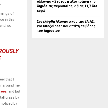
αλλαγής – Στόχος η αξιοποίηση της
s
δημόσιας περιουσίας, αξίας 11,7 δισ.
ευρώ
rnings of
ce in this
Συνελήφθη Αξιωματικός της ΕΛ.ΑΣ.
iend, so
για υπεξαίρεση και απάτη σε βάρος
του Δημοσίου
OROUSLY
E
el that I
ur around me,
trees
, and but
all grass by
e noticed by