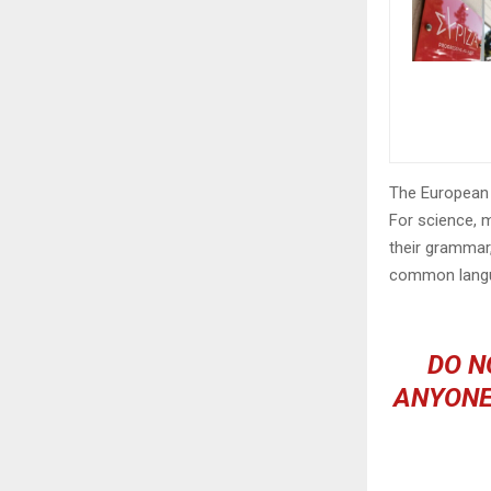
The European 
For science, 
their grammar
common langu
DO N
ANYONE