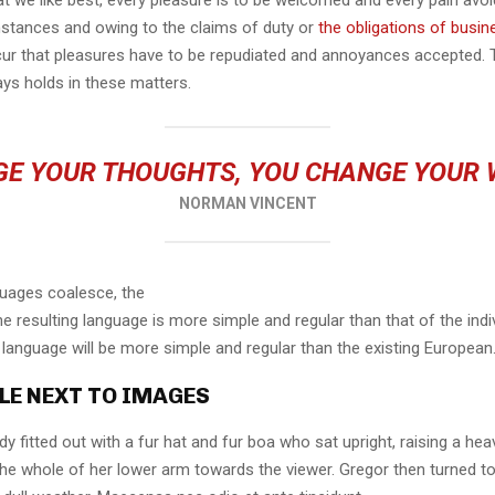
t we like best, every pleasure is to be welcomed and every pain avoi
mstances and owing to the claims of duty or
the obligations of busin
cur that pleasures have to be repudiated and annoyances accepted.
ays holds in these matters.
E YOUR THOUGHTS, YOU CHANGE YOUR
NORMAN VINCENT
guages coalesce, the
 resulting language is more simple and regular than that of the indi
nguage will be more simple and regular than the existing European
LE NEXT TO IMAGES
dy fitted out with a fur hat and fur boa who sat upright, raising a he
the whole of her lower arm towards the viewer. Gregor then turned to