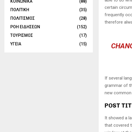
able to do wha
ΚΟΙΝΩΝΙΚΑ
(88)
certain circu
ΠΟΛΙΤΙΚΗ
(35)
frequently oc
ΠΟΛΙΤΙΣΜΟΣ
(28)
therefore alw
ΡΟΗ ΕΙΔΗΣΕΩΝ
(152)
ΤΟΥΡΙΣΜΟΣ
(17)
ΥΓΕΙΑ
(15)
CHANG
If several lan
grammar of the
new common la
POST TIT
It showed a la
that covered 