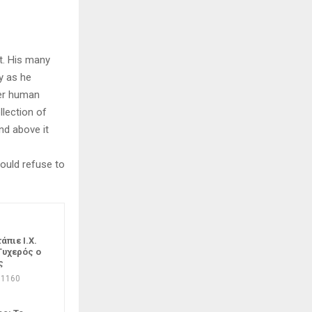
t. His many
ly as he
per human
llection of
nd above it
ould refuse to
πιε Ι.Χ.
Τυχερός ο
ς
1160