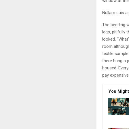
window at the 
Nullam quis an
The bedding w
legs, pitifull
looked. “What
room although 
textile sampl
there hung a p
housed. Every
pay expensive 
You Might