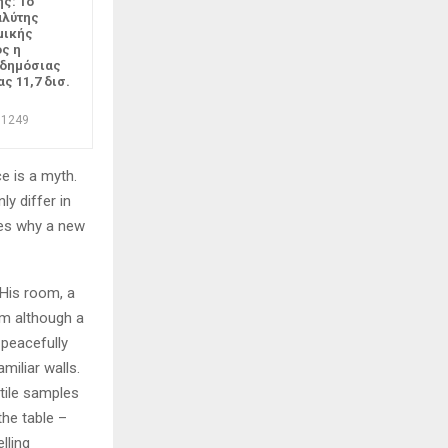
ς: Το
αλύτης
μικής
ος η
 δημόσιας
ς 11,7 δισ.
1249
e is a myth.
ly differ in
zes why a new
 His room, a
m although a
y peacefully
miliar walls.
xtile samples
the table –
lling