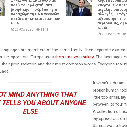
ΣΥΡΙΖΑ-ΠΣ: Σκάνδαλο με
Κυρ. Πιερρακάκη
πολύ σοβαρά ζητήματα
Υπερταμείο κατ
βιοηθικής, η σύμβαση για
μεγάλης οικονο
παραχώρηση DNA νεογνών
αλλαγής – Στόχ
σε ιδιωτικές εταιρείες των
αξιοποίηση της
ΗΠΑ
περιουσίας, αξία
ευρώ
20/05/2025
1141
20/05/2025
languages are members of the same family. Their separate existenc
music, sport, etc, Europe uses
the same vocabulary
. The languages on
, their pronunciation and their most common words. Everyone reali
age..
It wasn’t a dream.
proper human roo
OT MIND ANYTHING THAT
little too small, la
 TELLS YOU ABOUT ANYONE
between its four fa
ELSE
A collection of te
lay spread out on 
Samsa was a trave