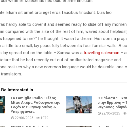
dull weather. Maecenas nec odio et ante tincidunt.
te. Etiam sit amet orci eget eros faucibus tincidunt. Duis leo.
as hardly able to cover it and seemed ready to slide off any momen
y thin compared with the size of the rest of him, waved about helpless
’s happened to me?” he thought. It wasn’t a dream. His room, a pro
a little too small, lay peacefully between its four familiar walls. A co
es lay spread out on the table – Samsa was a
travelling salesman
– a
icture that he had recently cut out of an illustrated magazine and
one realizes why a new common language would be desirable: one c
translators.
 Be Interested In
La Famiglia Radio -Τέλος
Η θάλασσα… κατά
Μίας Ακόμα Ραδιοφωνικής
στην Ερμιόνη – 
Σεζόν Με Ευγνωμοσύνη &
74χρονος οδηγό
Υπερηφάνεια
22/05/2025
22/06/2025
1079