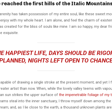
reached the first hills of the Italic Mountain
erenity has taken possession of my entire soul, like these sweet mo
 enjoy with my whole heart. I am alone, and feel the charm of existen
s created for the bliss of souls like mine. I am so happy, my dear fr
e exquisite.
E HAPPIEST LIFE, DAYS SHOULD BE RIG
PLANNED, NIGHTS LEFT OPEN TO CHANC
capable of drawing a single stroke at the present moment; and yet I fe
eater artist than now. When, while the lovely valley teems with vapo
an sun strikes the upper surface of
the impenetrable foliage of my 
eams steal into the inner sanctuary, I throw myself down among the t
stream; and, as I lie close to the earth, a thousand unknown plants ar