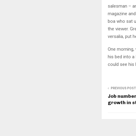
salesman – and
magazine and h
boa who sat u
the viewer. Gr
versalia, put h
One morning, 
his bed into a 
could see his 
PREVIOUS POST
Job number
growth in s