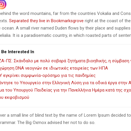
 behind the word mountains, far from the countries Vokalia and Cons
texts.
Separated they live in Bookmarksgrove
right at the coast of th
 ocean. A small river named Duden flows by their place and supplies 
lialia. It is a paradisematic country, in which roasted parts of sente
 Be Interested In
Α-ΠΣ: Σκάνδαλο με πολύ σοβαρά ζητήματα βιοηθικής, η σύμβαση 
χώρηση DNA νεογνών σε ιδιωτικές εταιρείες των ΗΠΑ
Υ εγκρίνει συμφωνία-ορόσημο για τις πανδημίες
άντησε το Υπουργείο στην Ελληνική Λύση για τα οδικά έργα στην 
α του Υπουργού Παιδείας για την Πανελλήνια Ημέρα κατά της σχο
του εκφοβισμού
er a small line of blind text by the name of Lorem Ipsum decided to
Grammar. The Big Oxmox advised her not to do so.